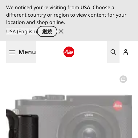
We noticed you're visiting from
USA
. Choose a
different country or region to view content for your
location and shop online.
USA (English)
継続
メ
Menu
イ
ン
Leica logo - Home
コ
ン
テ
ン
ツ
に
移
動