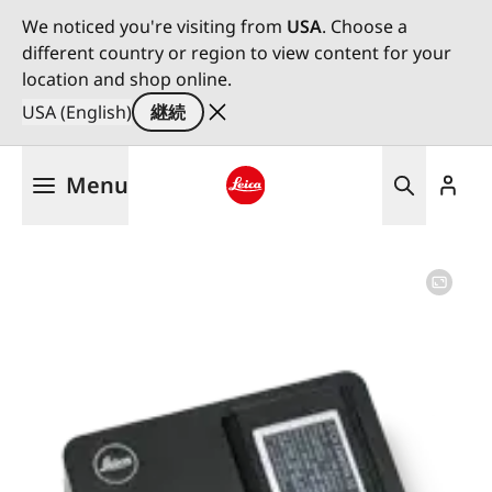
We noticed you're visiting from
USA
. Choose a
different country or region to view content for your
location and shop online.
USA (English)
継続
メ
Menu
イ
ン
Leica logo - Home
コ
ン
テ
ン
ツ
に
移
動