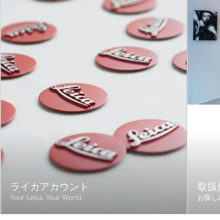
ライカアカウント
取扱
Your Leica. Your World.
お探し