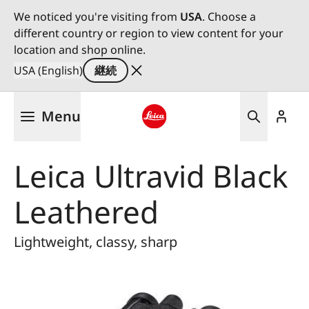
We noticed you're visiting from
USA
. Choose a
different country or region to view content for your
location and shop online.
USA (English)
継続
メ
Menu
イ
ン
Leica logo - Home
コ
Leica Ultravid Black
ン
テ
Leathered
ン
ツ
に
Lightweight, classy, sharp
移
動