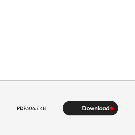
Download
PDF
306.7 KB