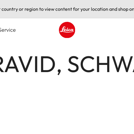
t country or region to view content for your location and shop on
Service
Leica logo - Home
RAVID, SCHW