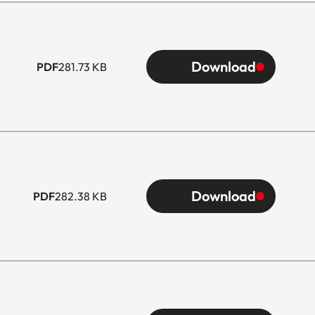
Download
PDF
281.73 KB
Download
PDF
282.38 KB