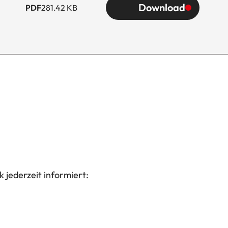
Download
PDF
281.42 KB
 jederzeit informiert: