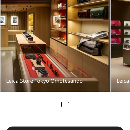
Leica Store Tokyo Omotesando
Leica