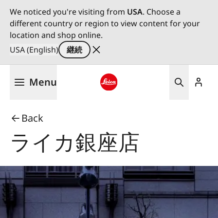
We noticed you're visiting from
USA
. Choose a
different country or region to view content for your
location and shop online.
USA (English)
継続
メ
Menu
イ
ン
Leica logo - Home
コ
Back
ン
テ
ライカ銀座店
ン
ツ
に
移
動