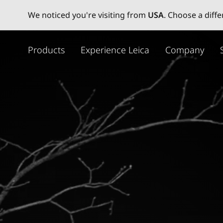
We noticed you're visiting from
USA
. Choose a diff
メ
イ
Products
Experience Leica
Company
ン
コ
ン
テ
ン
ツ
に
移
動