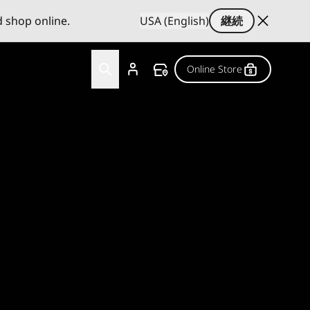
d shop online.
USA (English)
継続
Online Store