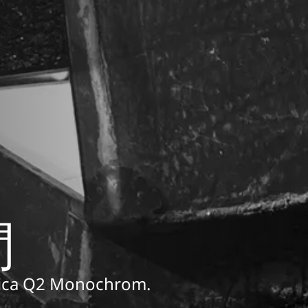
間
Leica Q2 Monochrom.