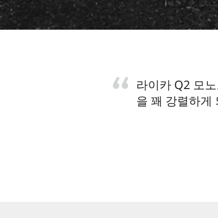
라이카 Q2 모
을 꽤 강렬하게