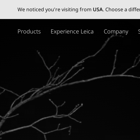
We noticed you're visiting from
USA
. Choose a diff
주
요
Products
Experience Leica
Company
콘
텐
츠
로
건
너
뛰
기