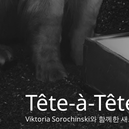
Tête-à-Têt
Viktoria Sorochinski와 함께한