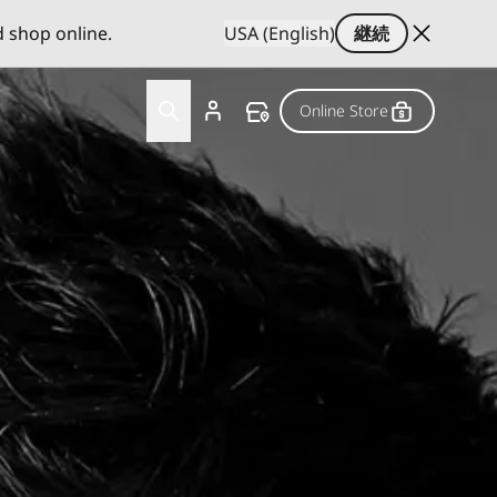
d shop online.
USA (English)
継続
Online Store