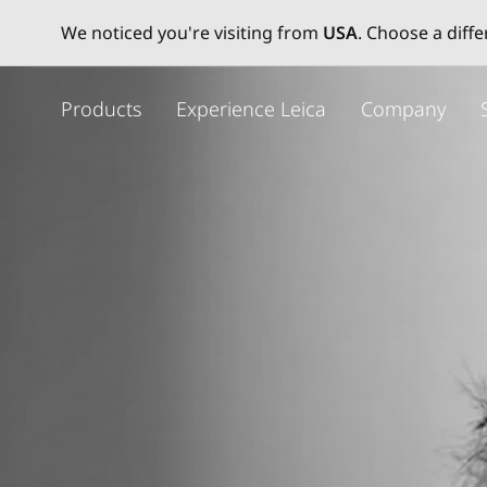
We noticed you're visiting from
USA
. Choose a diff
メ
イ
Products
Experience Leica
Company
ン
コ
ン
テ
ン
ツ
に
移
動