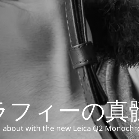
ラフィーの真
d about with the new Leica Q2 Monoch