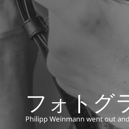
フォトグ
Philipp Weinmann went out an