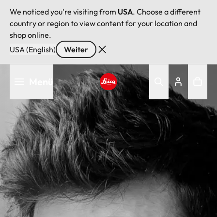
We noticed you're visiting from
USA
. Choose a different
country or region to view content for your location and
shop online.
USA (English)
Weiter
Direkt
Menü
zum
Inhalt
Leica logo - Home