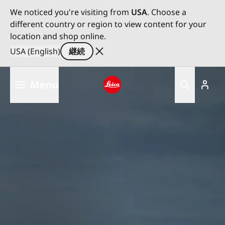
We noticed you're visiting from
USA
. Choose a
different country or region to view content for your
location and shop online.
USA (English)
継続
メ
Menu
イ
ン
Leica logo - Home
コ
ン
テ
ン
ツ
に
移
動