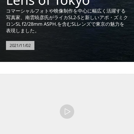
コマーシャルフォトや映像制作を中心に幅広く活躍する
写真家、南雲暁彦氏がライカSL2-Sと新しいアポ・ズミク
ロンSL f2/28mm ASPH.を含むSLレンズで東京の魅力を
表現しました。
2021/11/02