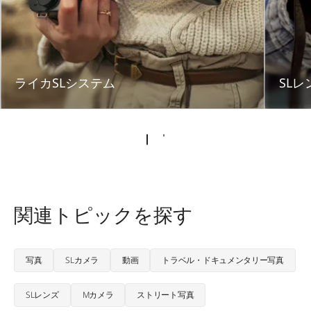
ライカSLシステム
SLレ
関連トピックを探す
写真
SLカメラ
動画
トラベル・ドキュメンタリー写真
SLレンズ
Mカメラ
ストリート写真