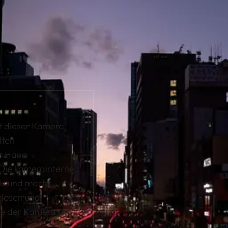
it dieser Kamera
lten
er Hand
 Die kamerainterne
ktiv und macht
losen und
be der Kamera ist