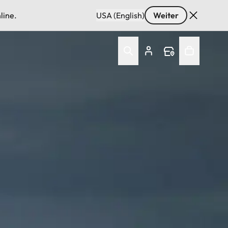
line.
USA (English)
Weiter