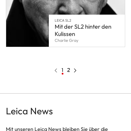
LEICA SL2
Mit der SL2 hinter den
Kulissen
Charlie Gray
Pagination
Vorherige
Aktuelle
1
Page
2
Nächste
Seite
Seite
Seite
Leica News
Mit unseren Leica News bleiben Sie über die