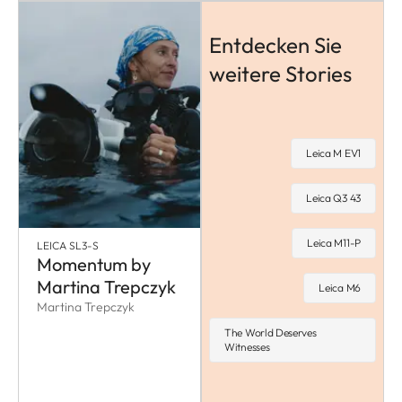
Entdecken Sie
weitere Stories
Leica M EV1
Leica Q3 43
Leica M11-P
LEICA SL3-S
Momentum by
Martina Trepczyk
Leica M6
Martina Trepczyk
The World Deserves
Witnesses