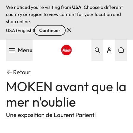
We noticed you're visiting from
USA
. Choose a different
country or region to view content for your location and
shop online.
USA (English)
Continuer
Aller
Menu
au
contenu
Leica logo - Home
principal
Retour
MOKEN avant que la
mer n'oublie
Une exposition de Laurent Parienti