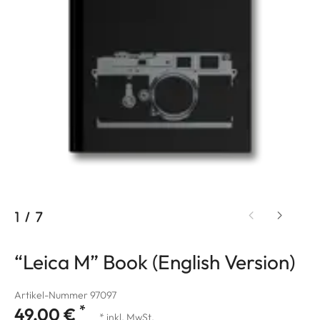
1
/
7
“Leica M” Book (English Version)
Artikel-Nummer 97097
*
49,00 €
* inkl. MwSt.