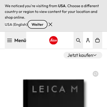
We noticed you're visiting from
USA
. Choose a different
country or region to view content for your location and
shop online.
USA (English)
Weiter
Direkt
Menü
zum
Inhalt
Leica logo - Home
Jetzt kaufen