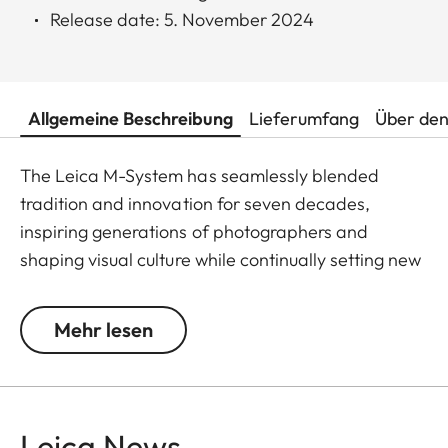
Release date: 5. November 2024
Allgemeine Beschreibung
Lieferumfang
Über den
The Leica M-System has seamlessly blended
tradition and innovation for seven decades,
inspiring generations of photographers and
shaping visual culture while continually setting new
standards. This book celebrates the first 70 years
of this iconic camera, offering over 250 pages
Mehr lesen
filled with insightful essays, legendary
photographs, rarely seen archival materials, and
more.
Leica News