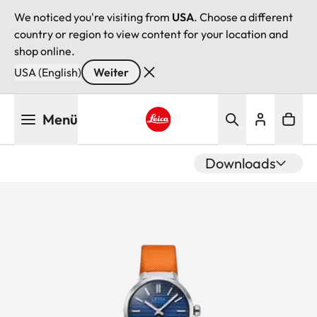
We noticed you're visiting from
USA
. Choose a different
country or region to view content for your location and
shop online.
USA (English)
Weiter
Direkt
Menü
zum
Inhalt
Leica logo - Home
Downloads