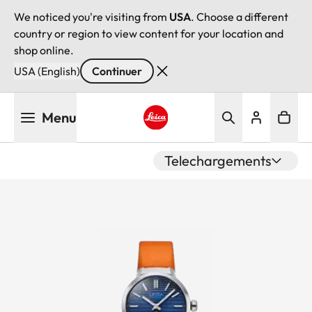
We noticed you're visiting from
USA
. Choose a different
country or region to view content for your location and
shop online.
USA (English)
Continuer
Aller
Menu
au
contenu
Leica logo - Home
principal
Telechargements