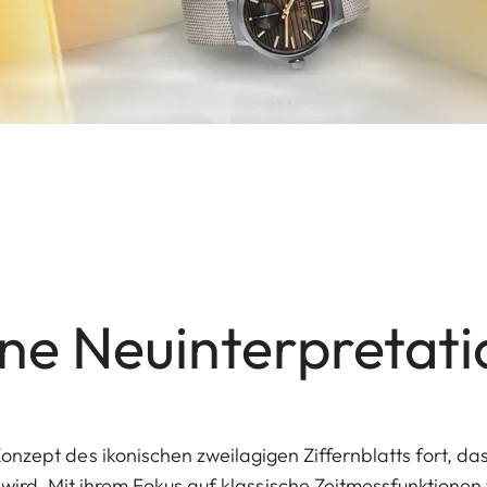
ine Neuinterpretati
onzept des ikonischen zweilagigen Ziffernblatts fort, da
rd. Mit ihrem Fokus auf klassische Zeitmessfunktionen f