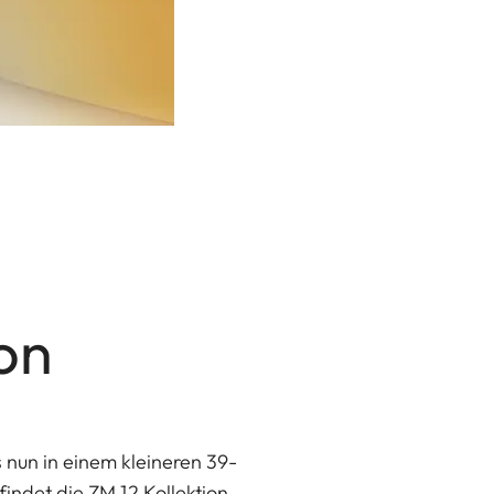
on
s nun in einem kleineren 39-
indet die ZM 12 Kollektion