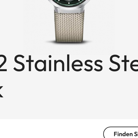
 Stainless St
k
Finden S