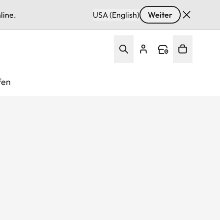
line.
USA (English)
Weiter
fen