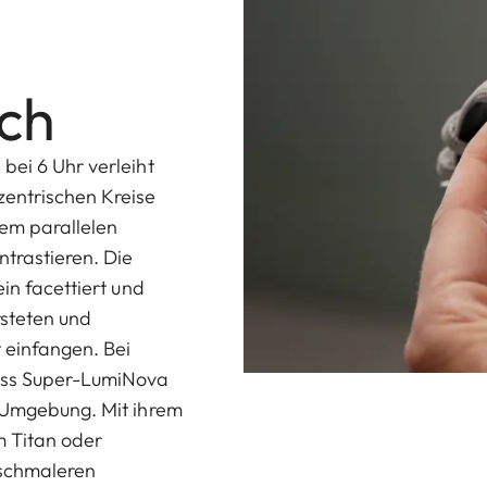
ch
bei 6 Uhr verleiht
zentrischen Kreise
dem parallelen
ntrastieren. Die
in facettiert und
steten und
t einfangen. Bei
wiss Super-LumiNova
r Umgebung. Mit ihrem
 Titan oder
 schmaleren