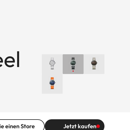
eel
ie einen Store
Jetzt kaufen