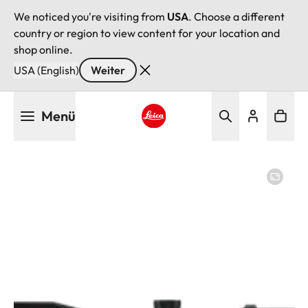
We noticed you're visiting from
USA
. Choose a different
country or region to view content for your location and
shop online.
USA (English)
Weiter
Direkt
Menü
zum
Inhalt
Leica logo - Home