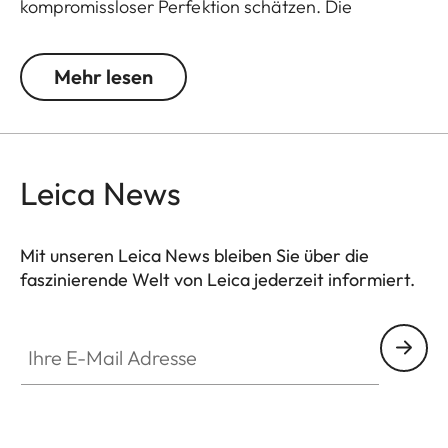
kompromissloser Perfektion schätzen. Die
hervorragende Detailerkennung und die
einzigartige Bildschärfe sorgen für großartigen
Mehr lesen
Beobachtungskomfort bis zum letzten Büchsenlicht.
Der große Verstellbereich der Vergrößerung
ermöglicht den flexiblen und vielseitigen Einsatz in
jeder Jagdsituation, egal ob Pirsch, Drückjagd
Leica News
oder Ansitz.
Mit unseren Leica News bleiben Sie über die
faszinierende Welt von Leica jederzeit informiert.
Ihre E-Mail Adresse