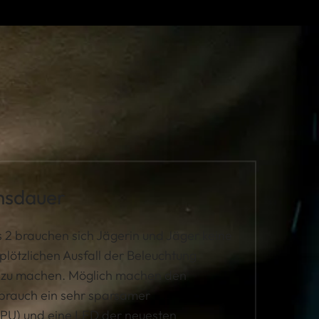
nsdauer
 2 brauchen sich Jägerin und Jäger keine
plötzlichen Ausfall der Beleuchtung
 zu machen. Möglich machen den
brauch ein sehr sparsamer
PU) und eine LED der neuesten