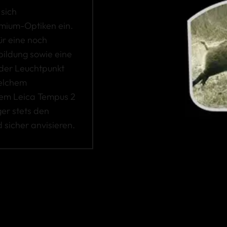
sich
emium-Optiken ein.
ür eine noch
bildung sowie eine
 der Leuchtpunkt
welchem
 dem Leica Tempus 2
er stets den
 sicher anvisieren.