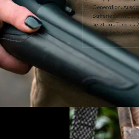
Generation. Ausda
Batteriebetriebsda
setzt das Tempus 
Rotpunktvisieren.