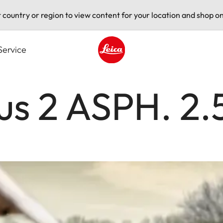
t country or region to view content for your location and shop on
Service
Leica logo - Home
us 2 ASPH. 2