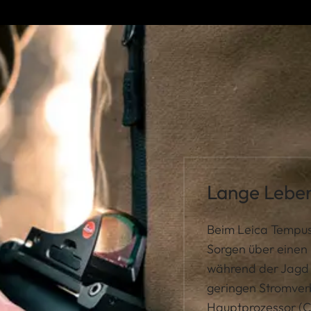
Lange Lebe
Beim Leica Tempus
Sorgen über einen 
während der Jagd
geringen Stromver
Hauptprozessor (C