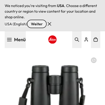
We noticed you're visiting from
USA
. Choose a different
country or region to view content for your location and
shop online.
USA (English)
Weiter
Direkt
Menü
zum
Inhalt
Leica logo - Home