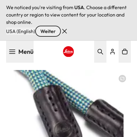
We noticed you're visiting from
USA
. Choose a different
country or region to view content for your location and
shop online.
USA (English)
Weiter
Direkt
Menü
zum
Inhalt
Leica logo - Home