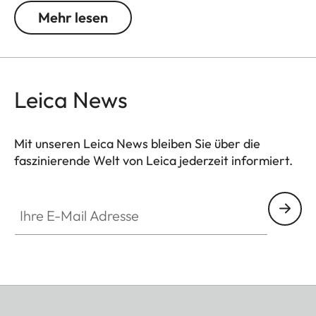
hergestellt und verfügt über italienische Leder
Mehr lesen
Endstücke. Ein einfaches und robustes Zubehör mit
Charakter, um Ihre Kamera sicher und bequem zu
transportieren.
Leica News
Mit unseren Leica News bleiben Sie über die
faszinierende Welt von Leica jederzeit informiert.
Ihre E-Mail Adresse