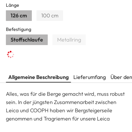
Länge
126 cm
100 cm
Befestigung
Stoffschlaufe
Metallring
Allgemeine Beschreibung
Lieferumfang
Über den
Alles, was für die Berge gemacht wird, muss robust
sein. In der jüngsten Zusammenarbeit zwischen
Leica und COOPH haben wir Bergsteigerseile
genommen und Tragriemen für unsere Leica
Kameras entwickelt. Das Seil ist in Deutschland