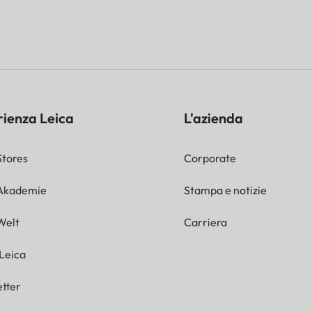
rienza Leica
L'azienda
Stores
Corporate
 Akademie
Stampa e notizie
Welt
Carriera
 Leica
tter