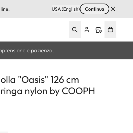
line.
USA (English)
Continua
omprensione e pazienza.
olla "Oasis" 126 cm
tringa nylon by COOPH