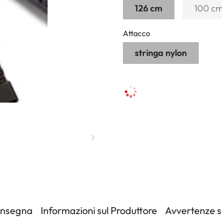
126 cm
100 c
Attacco
stringa nylon
onsegna
Informazioni sul Produttore
Avvertenze su