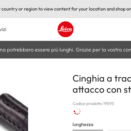
t country or region to view content for your location and shop on
vizi
Leica logo - Home
na potrebbero essere più lunghi. Grazie per la vostra c
Cinghia a trac
attacco con s
Codice prodotto 19593
lunghezza