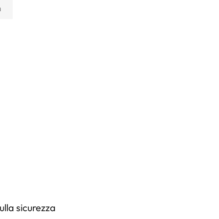
m
lla sicurezza