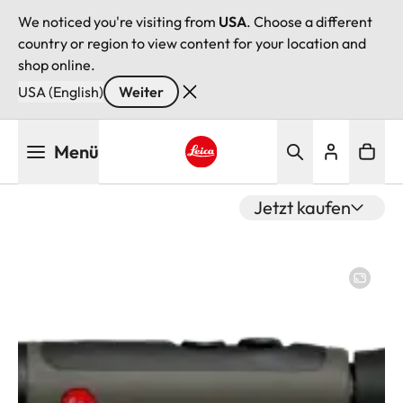
We noticed you're visiting from
USA
. Choose a different
country or region to view content for your location and
shop online.
USA (English)
Weiter
Direkt
Menü
zum
Inhalt
Leica logo - Home
Jetzt kaufen