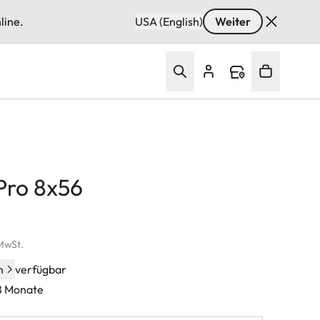
line.
USA (English)
Weiter
Pro 8x56
 MwSt.
n
verfügbar
48 Monate