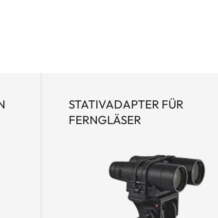
etern bis zu 2.950 Metern in nur 0,3 Sekunden. Seine
 zum unverzichtbaren Begleiter der waidgerechten
gen – und das mit konkurrenzlosem Bedienkomfort.
N
STATIVADAPTER FÜR
FERNGLÄSER