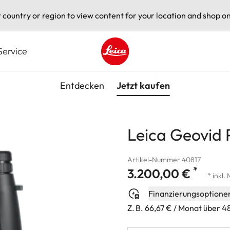
t country or region to view content for your location and shop on
Service
Leica logo - Home
Entdecken
Jetzt kaufen
Leica Geovid 
Artikel-Nummer 40817
*
3.200,00 €
* inkl.
Finanzierungsoptione
Z. B. 66,67 € / Monat über 