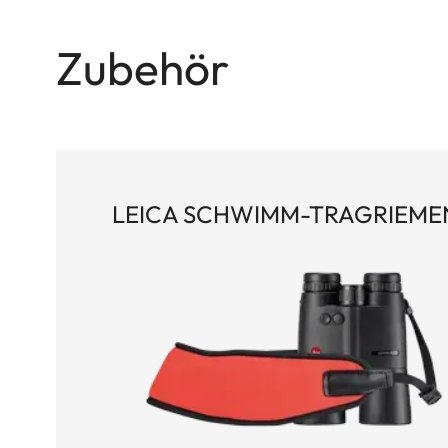
Klasse-1-Laser misst Ziele ebenengleich von 10 M
umfangreichen Connectivity-Lösungen machen es
Zubehör
Jagd vor allem unter schwierigen Lichtbedingun
LEICA SCHWIMM-TRAGRIEME