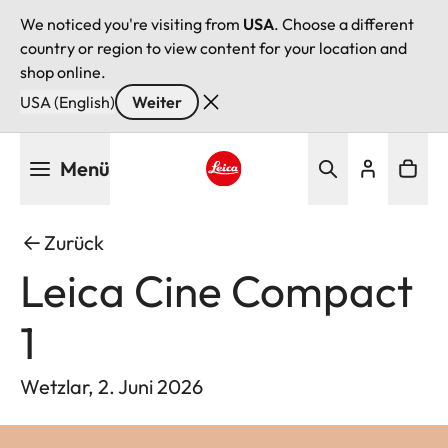
We noticed you're visiting from
USA
. Choose a different
country or region to view content for your location and
shop online.
USA (English)
Weiter
Direkt
Menü
zum
Inhalt
Leica logo - Home
Zurück
Leica Cine Compact
1
Wetzlar, 2. Juni 2026