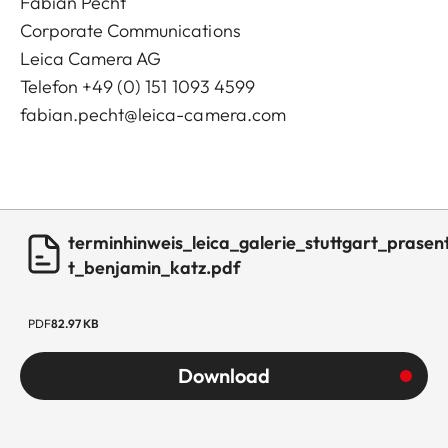
Fabian Pecht
Corporate Communications
Leica Camera AG
Telefon +49 (0) 151 1093 4599
fabian.pecht@leica-camera.com
terminhinweis_leica_galerie_stuttgart_prasent
t_benjamin_katz.pdf
PDF
82.97 KB
Download