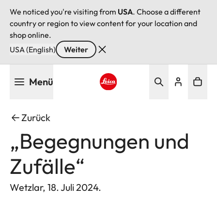
We noticed you're visiting from
USA
. Choose a different
country or region to view content for your location and
shop online.
USA (English)
Weiter
Direkt
Menü
zum
Inhalt
Leica logo - Home
Zurück
„Begegnungen und
Zufälle“
Wetzlar, 18. Juli 2024.