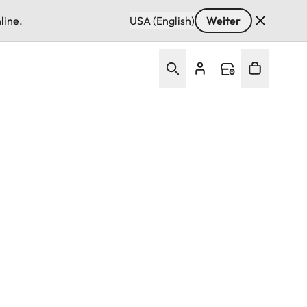
line.
USA (English)
Weiter