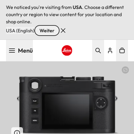
We noticed you're visiting from
USA
. Choose a different
country or region to view content for your location and
shop online.
USA (English)
Weiter
Direkt
Menü
zum
Inhalt
Leica logo - Home