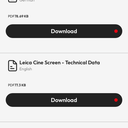
Unicable Jess
PDF
78.69 KB
DiSEqC
DiSEqC 1.2
Download
SCHNITTSTELLEN
HDMI
2x HDMI 2.1 / 1x
HDMI 2.0
Leica Cine Screen - Technical Data
English
Type (1x eARC
Support)
PDF
77.3 KB
USB
2x USB (1x USB
Download
2.0 &
1x USB 3.0)