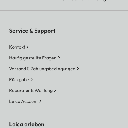
Video
AVI / WMV / MP4
/ MOV / 3GP /
MKV / MPG /
Service & Support
MPEG / VOB /
Kontakt
FLV / WebM /
OGM
Häufig gestellte Fragen
Versand & Zahlungsbedingungen
Audio
WMA / WMV /
MP4 / FLAC /
Rückgabe
Reparatur & Wartung
MP2 / MP3 / AAC
/ WMA / WAV
Leica Account
Bild
JPEG / BMP /
PNG / GIF /
Leica erleben