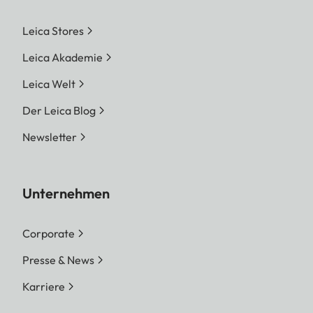
WEBP
Leica Stores
WEITERE
Leica Akademie
Betriebstemperatur
+5°C bis +40°C
Leica Welt
Lagertemperatur
-20°C bis +65°C
Der Leica Blog
Newsletter
Lichtquelle
> 25000 h
Geräuschentwicklung
< 32 dB (A)
Unternehmen
Corporate
Presse & News
Karriere