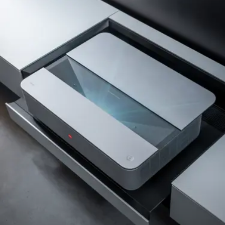
Sprachsteuerung
Ja
Web Browser
Ja
HbbTV
Ja
EPG
Ja
Kindersicherung
Ja
Rauschunterdrückung
Ja
OTA Software Updates
Ja
Ein/Aus-Taste
Ja
FERNBEDIENUNG