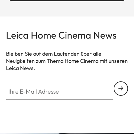
Dolby Digital Plus™
Ja
Kanäle
4.0
Leica Home Cinema News
KONNEKTIVITÄT
Wi-Fi
6 (802.11 AX 2.4 /
Bleiben Sie auf dem Laufenden über alle
5.0 GHz)
Neuigkeiten zum Thema Home Cinema mit unseren
Leica News.
Apple AirPlay*
Ja
CINE002
Ihre E-Mail Adresse
Bluetooth
Ja (Version 5.0)
Screen Mirroring
Ja
SMART TV
Betriebssystem
VIDAA