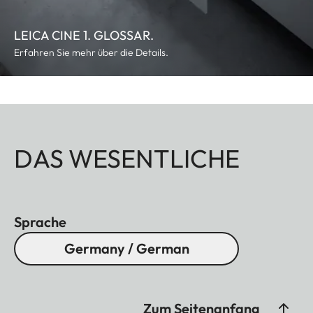
Fernbedienung
Bluetooth
LEICA CINE 1. GLOSSAR.
Fernbedienung
Erfahren Sie mehr über die Details.
mit Aluminium-
Gehäuse
mit Mikrofon
DAS WESENTLICHE
Sprachsteuerung
Ja
DATEIFORMATE
Sprache
AV-Container
AVI / MP4 / MKV /
Germany / German
TS / FLV /
OGG
Zum Seitenanfang