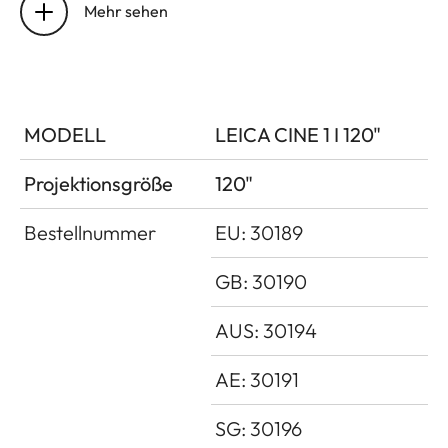
Mehr sehen
DLP
0.47" XPR
Auflösung
3840x2160px
(4K)
MODELL
LEICA CINE 1 I 120"
Upscaling
Ja
Projektionsgröße
120"
Gaming Mode
Ja, Latenz < 60
Bestellnummer
EU: 30189
ms 4k@60Hz
GB: 30190
Lichtleistung
3000 Im
AUS: 30194
Dynamischer Kontrast
Bis zu 2 Mio. :1
AE: 30191
Kontrastverhältnis
Bis zu 1000:1
SG: 30196
BT.2020 Farbraum-
> 100 %