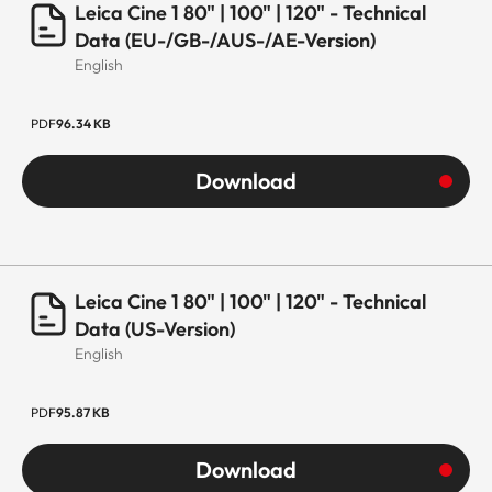
USB Recording Funktion
Ja
Leica Cine 1 80" | 100" | 120" - Technical
Data (EU-/GB-/AUS-/AE-Version)
LAN (Ethernet RJ45)
1x
English
Antenna in (RF Empfang)
1x
PDF
96.34 KB
S/PDIF
1x Optisch
Download
(Toslink)
Common Interface (CI+)
1x
Leica Cine 1 80" | 100" | 120" - Technical
Kopfhörer/Audioausgang
1x
Data (US-Version)
English
Audio
Ausgangsleistung
2 x 25 Watt
PDF
95.87 KB
Dolby Atmos®
Ja
Download