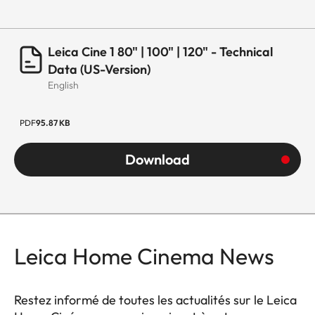
USB
2x USB (1x USB
2.0 & 1x USB 3.0)
Leica Cine 1 80" | 100" | 120" - Technical
Data (US-Version)
Fonction
Oui
English
D’Enregistrement via USB
PDF
95.87 KB
LAN (Ethernet RJ45)
1x
Download
Antenne IN (Réception RF)
1x
S/PDIF
1x optique
(Toslink)
Leica Home Cinema News
Common Interface (CI+)
1x
Sortie Casque / Audio
1x
Restez informé de toutes les actualités sur le Leica