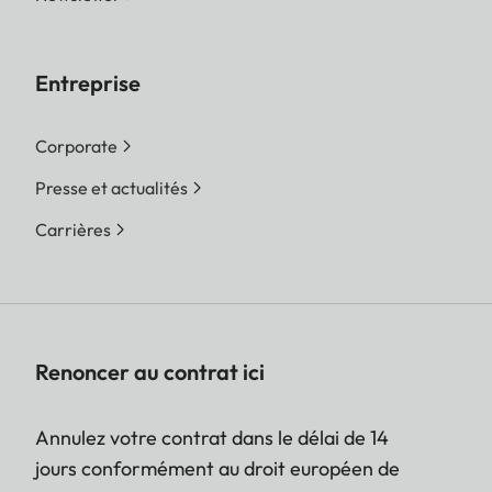
/ WMA / WAV
Image
JPEG / BMP /
Entreprise
PNG / GIF /
WEBP
Corporate
DIVERS
Presse et actualités
Carrières
Mises à Jour Logicielles
Oui
OTA
Température de
de +5 °C à +40
Fonctionnement
°C
Renoncer au contrat ici
Température de Stockage
de -20 °C à +65
Annulez votre contrat dans le délai de 14
°C
jours conformément au droit européen de