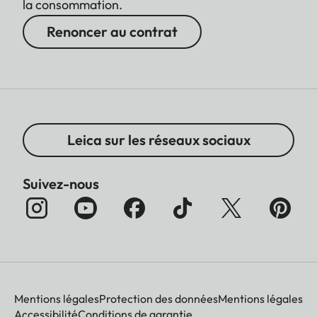
Source Lumineuse
> 25000 h
la consommation.
Renoncer au contrat
Émissions Sonores
< 32 dB (A)
Leica sur les réseaux sociaux
Suivez-nous
Mentions légales
Protection des données
Mentions légales
Accessibilité
Conditions de garantie