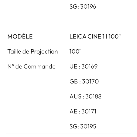
> 100 %
Colorimétrique Rec. 2020
SG: 30196
Modes HDR
Dolby Vision ® /
HDR10 / HLG
MODÈLE
LEICA CINE 1 I 100"
Traitement D’Image LIO™
Taille de Projection
100"
Oui
(Leica Image
N° de Commande
UE : 30169
Optimization)
GB : 30170
Rapport de Projection
0,25
AUS : 30188
TV Connectée
VIDAA 6.0
AE : 30171
Source Lumineuse
Triple laser RVB
SG: 30195
Consommation d’énergie
en