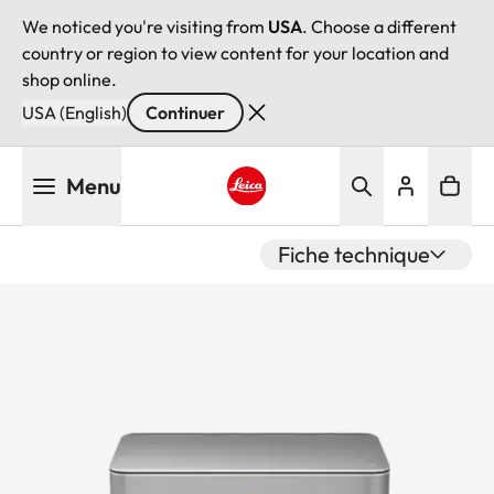
We noticed you're visiting from
USA
. Choose a different
country or region to view content for your location and
shop online.
USA (English)
Continuer
Aller
Menu
au
contenu
Leica logo - Home
principal
Fiche technique