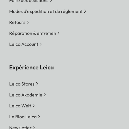
Foire aux questions
/ TS / FLV /
Modes d'expédition et de réglement
OGG
Retours
Video
AVI / WMV /
Réparation & entretien
MP4 / MOV /
Leica Account
3GP /
MKV / MPG /
Expérience Leica
MPEG / VOB /
FLV / WebM /
Leica Stores
OGM
Leica Akademie
Audio
WMA / WMV /
Leica Welt
MP4 / FLAC /
Le Blog Leica
MP2 / MP3 / AAC
Newsletter