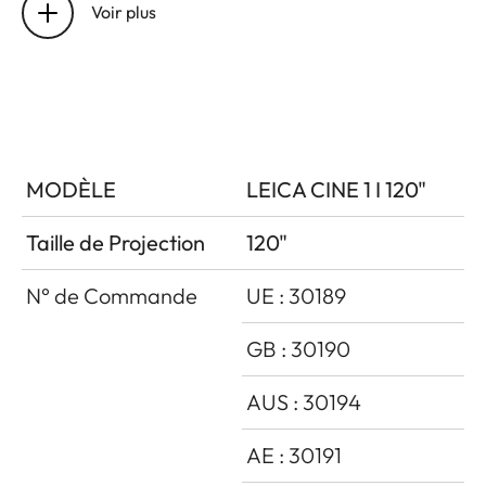
Voir plus
Résolution
3840x2160px
(4K)
Augmentation de la
Oui
Résolution
MODÈLE
LEICA CINE 1 I 120"
Mode Jeu
Oui, Latence <
60 ms 4K à 60
Taille de Projection
120"
Hz
N° de Commande
UE : 30189
Flux Lumineux
3000 lm
GB : 30190
Contraste Dynamique
Env. 2 millions:1
AUS : 30194
Rapport de contraste
Env. 1000:1
AE : 30191
Couverture de L’Espace