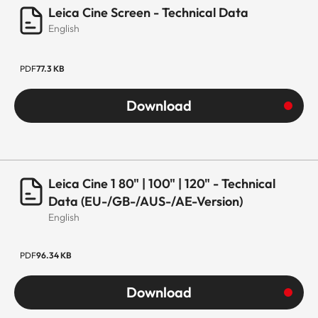
Leica Cine Screen - Technical Data
SYNTONISEUR
English
Syntoniseur
DVB-T2 / C / S2
PDF
77.3 KB
/ S avec EPG
Download
Système à Câble Unique
Unicable 1 /
DVB-S
Unicable Jess
DiSEqC
DiSEqC 1.2
Leica Cine 1 80" | 100" | 120" - Technical
INTERFACES
Data (EU-/GB-/AUS-/AE-Version)
English
HDMI
2x HDMI 2.1 / 1x
HDMI 2.0 type
PDF
96.34 KB
(1x eARC
Download
Support)