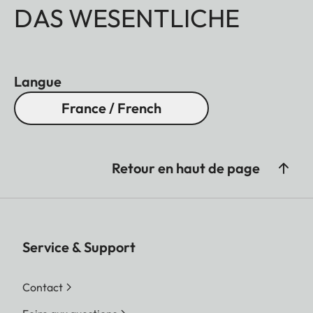
DAS WESENTLICHE
Touche Marche/Arrêt
Oui
TÉLÉCOMMANDE
Langue
Télécommande
Télécommande
Bluetooth
France / French
avec boîtier
aluminium
Retour en haut de page
avec micro
Commande Vocale
Oui
Service & Support
FORMATS DE FICHIER
Contact
Conteneur AV
AVI / MP4 / MKV