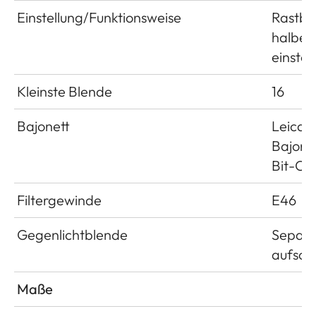
Einstellung/Funktionsweise
Rastble
halben
einstel
Kleinste Blende
16
Bajonett
Leica 
Bajonet
Bit-Co
Filtergewinde
E46
Gegenlichtblende
Separa
aufsch
Maße