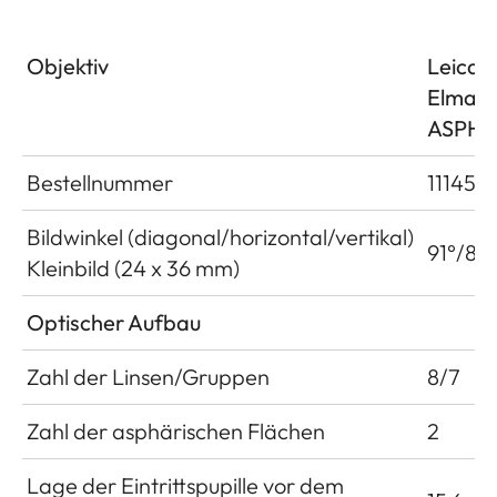
Objektiv
Leica 
Elmar 1
ASPH.
Bestellnummer
11145
Bildwinkel (diagonal/horizontal/vertikal)
91°/80
Kleinbild (24 x 36 mm)
Optischer Aufbau
Zahl der Linsen/Gruppen
8/7
Zahl der asphärischen Flächen
2
Lage der Eintrittspupille vor dem