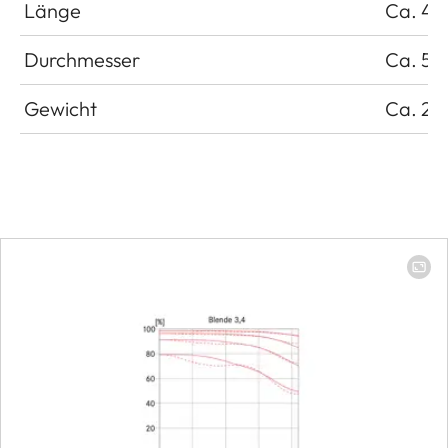
Länge
Ca. 4
Durchmesser
Ca. 5
Gewicht
Ca. 27