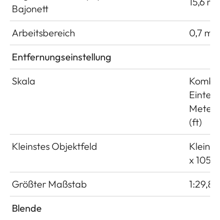
15,6 m
Bajonett
Arbeitsbereich
0,7 m b
Entfernungseinstellung
Skala
Kombin
Einteil
Meter 
(ft)
Kleinstes Objektfeld
Kleinbi
x 1059
Größter Maßstab
1:29,8
Blende