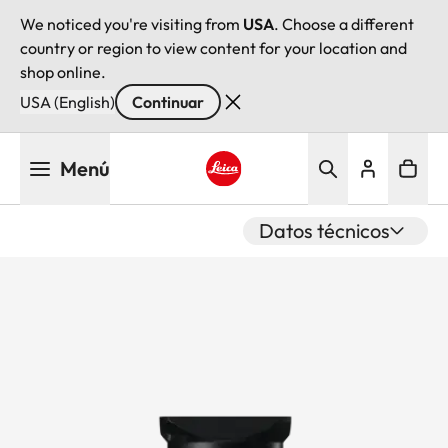
We noticed you're visiting from
USA
. Choose a different
country or region to view content for your location and
shop online.
USA (English)
Continuar
Pasar
Menú
al
contenido
Leica logo - Home
principal
Datos técnicos