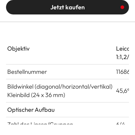
Jetzt kaufen
Objektiv
Leica 
1:1,2/
Bestellnummer
11686
Bildwinkel (diagonal/horizontal/vertikal)
45,6°/3
Kleinbild (24 x 36 mm)
Optischer Aufbau
Zahl der Linsen/Gruppen
6/4