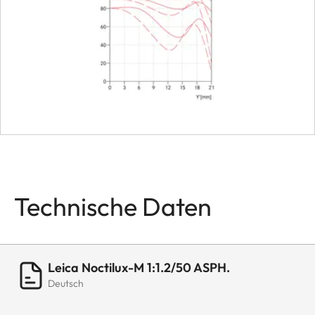
Maße
Länge
ca. 52
(ohne/
Gegenl
Durchmesser
ca. 61
Gegenl
Technische Daten
Leica Noctilux-M 1:1.2/50 ASPH.
Deutsch