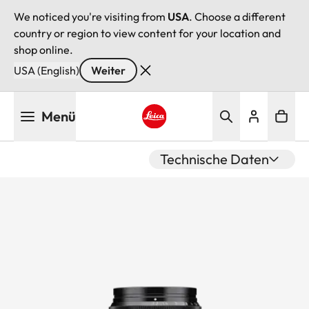
We noticed you're visiting from
USA
. Choose a different
country or region to view content for your location and
shop online.
USA (English)
Weiter
Direkt
Menü
zum
Inhalt
Leica logo - Home
Technische Daten