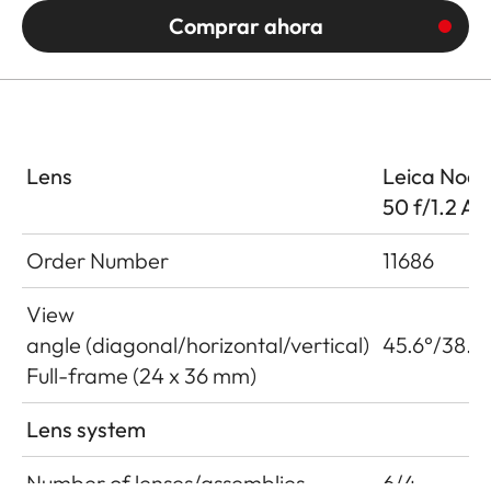
Comprar ahora
Lens
Leica Noct
50 f/1.2 A
Order Number
11686
View
angle (diagonal/horizontal/vertical)
45.6°/38.6
Full-frame (24 x 36 mm)
Lens system
Number of lenses/assemblies
6/4