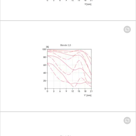
Largest scale
1:17.7
Aperture
Setting/Function
Lock blade,
half-incre
lock setting
Smallest aperture
16
Bayonet
Leica M-b
with 6-bit
encoding
Lens hood
Click-on
(included in
scope of de