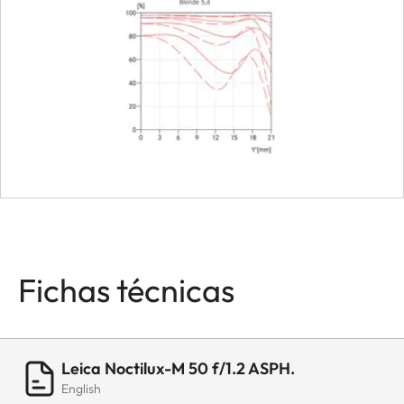
Dimensions
Length
approx. 52
mm (withou
lens hood)
Diameter
approx. 6
(without le
hood)
Fichas técnicas
Leica Noctilux-M 50 f/1.2 ASPH.
English