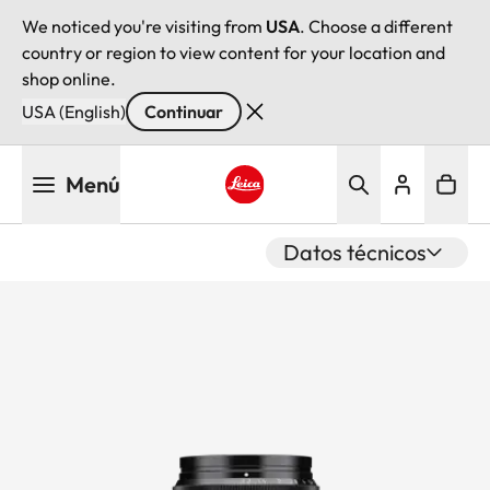
We noticed you're visiting from
USA
. Choose a different
country or region to view content for your location and
shop online.
USA (English)
Continuar
Pasar
Menú
al
contenido
Leica logo - Home
principal
Datos técnicos