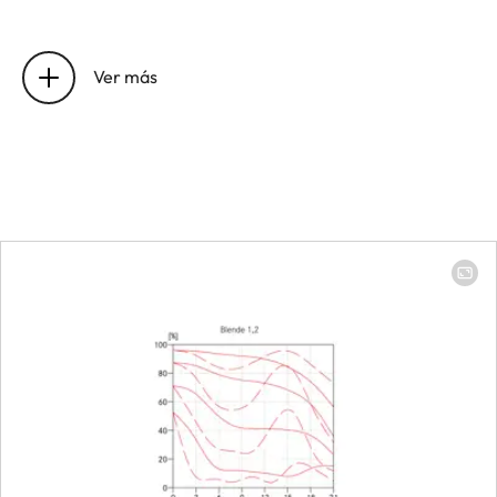
Number of aspherical surfaces
2
Ver más
Position of the entrance pupil
12.4 mm
before the bayonet
Focus range
1 m to infini
Focusing
Scale
Combined 
meter (m)/
(ft)
Smallest object field
Full-frame:
637 mm, M8
× 478 mm