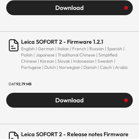
Download
Leica SOFORT 2 - Firmware 1.2.1
English | German | Italian | French | Russian | Spanish |
Polish | Japanese | Traditional Chinese | Simplified
Chinese | Korean | Slovak | Indonesian | Swedish |
Portugese | Dutch | Norwegian | Danish | Czech | Arabic
DAT
92.79 MB
Download
Leica SOFORT 2 - Release notes Firmware