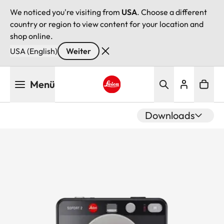
We noticed you're visiting from
USA
. Choose a different
country or region to view content for your location and
shop online.
USA (English)
Weiter
Direkt
Menü
zum
Inhalt
Leica logo - Home
Downloads