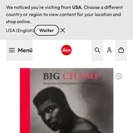
We noticed you're visiting from
USA
. Choose a different
country or region to view content for your location and
shop online.
USA (English)
Weiter
Direkt
Menü
zum
Inhalt
Leica logo - Home