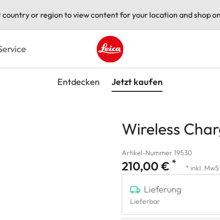
t country or region to view content for your location and shop on
Service
Leica logo - Home
Entdecken
Jetzt kaufen
Wireless Char
Artikel-Nummer 19530
*
210,00 €
* inkl. MwS
Lieferung
Lieferbar