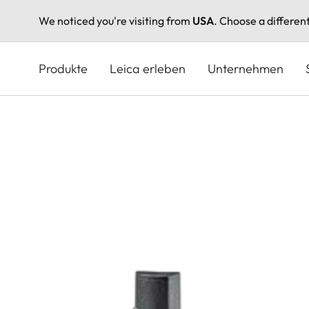
We noticed you're visiting from
USA
. Choose a differen
Direkt
zum
Produkte
Leica erleben
Unternehmen
Inhalt