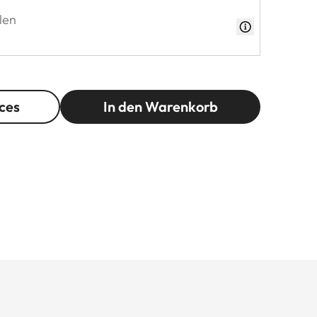
len
ces
In den Warenkorb