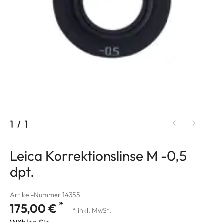
1
/
1
Leica Korrektionslinse M -0,5
dpt.
Artikel-Nummer 14355
*
175,00 €
* inkl. MwSt.