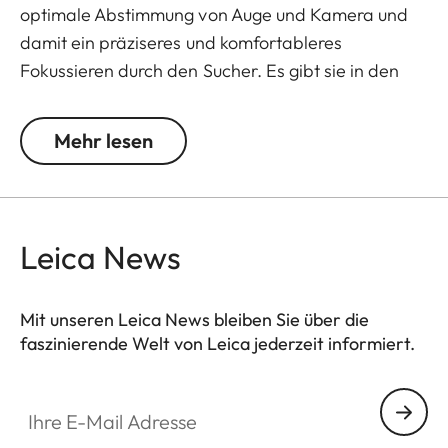
optimale Abstimmung von Auge und Kamera und
damit ein präziseres und komfortableres
Fokussieren durch den Sucher. Es gibt sie in den
Abstufungen +/- 0,5, 1, 1,5, 2 und 3 Dioptrien. Bitte
beachten Sie, dass der Sucher der Leica M
Mehr lesen
standardmäßig auf -0,5 Dioptrien eingestellt ist,
um einen komfortablen Suchereinblick für mittlere
Distanzen zu gewährleisten.
Leica News
Mit unseren Leica News bleiben Sie über die
faszinierende Welt von Leica jederzeit informiert.
Ihre E-Mail Adresse