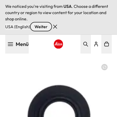
We noticed you're visiting from
USA
. Choose a different
country or region to view content for your location and
shop online.
USA (English)
Weiter
Direkt
Menü
zum
Inhalt
Leica logo - Home