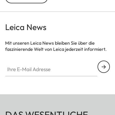
Leica Q und Leica X-Kameras geeignet.
Passend für alle M-, Q- und CL-Kameras sowie TL
Kameras (Verwendung mit 18807).
Leica News
Mit unseren Leica News bleiben Sie über die
faszinierende Welt von Leica jederzeit informiert.
Ihre E-Mail Adresse
DAS WESENTLICHE