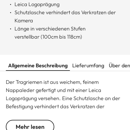
Leica Logoprägung
Schutzlasche verhindert das Verkratzen der
Kamera
Länge in verschiedenen Stufen
verstellbar (100cm bis 118cm)
Allgemeine Beschreibung
Lieferumfang
Über den
Der Tragriemen ist aus weichem, feinem
Nappaleder gefertigt und mit einer Leica
Logoprägung versehen. Eine Schutzlasche an der
Befestigung verhindert das Verkratzen der
Kamera. In Kombination mit Protektor und
Bereitschaftstasche empfohlen. Ebenfalls für
Mehr lesen