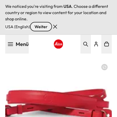
We noticed you're visiting from
USA
. Choose a different
country or region to view content for your location and
shop online.
USA (English)
Weiter
Direkt
Menü
zum
Inhalt
Leica logo - Home