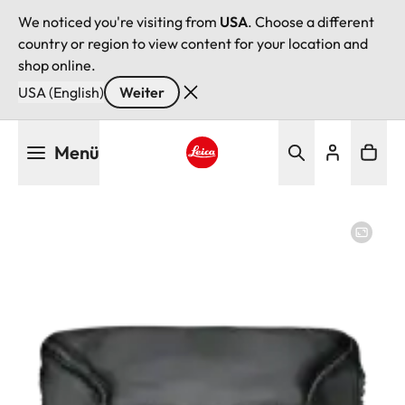
We noticed you're visiting from
USA
. Choose a different
country or region to view content for your location and
shop online.
USA (English)
Weiter
Direkt
Menü
zum
Inhalt
Leica logo - Home