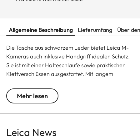
Allgemeine Beschreibung
Lieferumfang
Über den
Die Tasche aus schwarzem Leder bietet Leica M-
Kameras auch inklusive Handgriff idealen Schutz.
Sie ist mit einer Halteschlaufe sowie praktischen
Klettverschlüssen ausgestattet. Mit langem
Vorderteil eignet sie sich für M-Kameras mit
Objektiven bis 65 mm Durchmesser und einer
Mehr lesen
Länge bis 80 mm.
Leica News