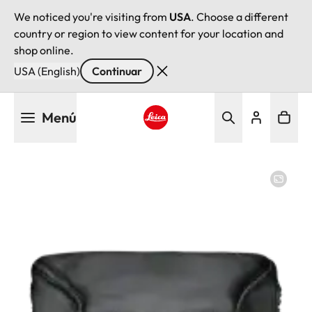
We noticed you're visiting from
USA
. Choose a different
country or region to view content for your location and
shop online.
USA (English)
Continuar
Pasar
Menú
al
contenido
Leica logo - Home
principal