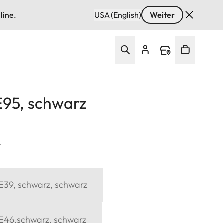
line.
USA (English)
Weiter
 E95, schwarz
.
 E39, schwarz, schwarz
x E46,schwarz, schwarz