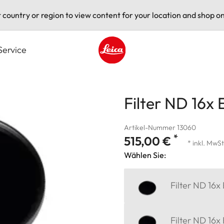
t country or region to view content for your location and shop on
Service
Leica logo - Home
Filter ND 16x
Artikel-Nummer 13060
*
515,00 €
* inkl. MwSt
Wählen Sie:
Filter ND 16x
Filter ND 16