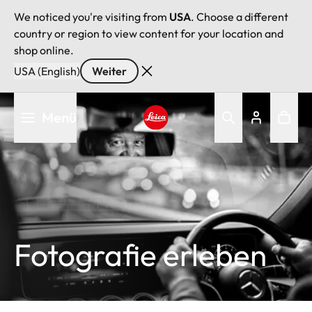
We noticed you're visiting from
USA
. Choose a different
country or region to view content for your location and
shop online.
USA (English)
Weiter
Direkt
Menü
zum
Inhalt
Leica logo - Home
Fotografie erleben