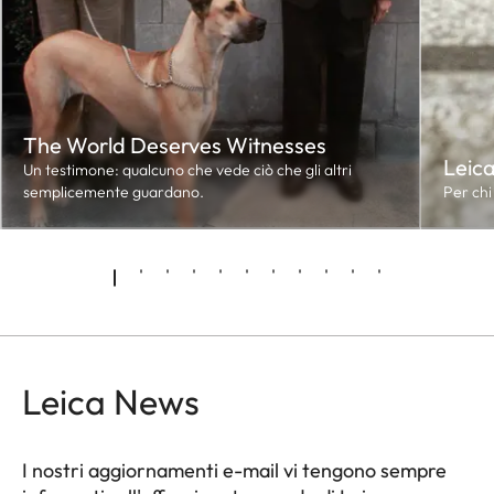
The World Deserves Witnesses
Leic
Un testimone: qualcuno che vede ciò che gli altri
semplicemente guardano.
Per chi
Leica News
I nostri aggiornamenti e-mail vi tengono sempre