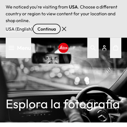
We noticed you're visiting from
USA
. Choose a different
country or region to view content for your location and
shop online.
USA (English)
Continua
Salta
Menu
al
contenuto
Leica logo - Home
principale
Esplora la fotografia