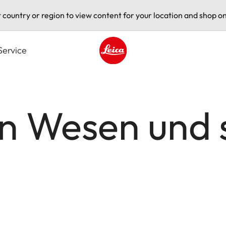
t country or region to view content for your location and shop on
Service
Leica logo - Home
en Wesen und 