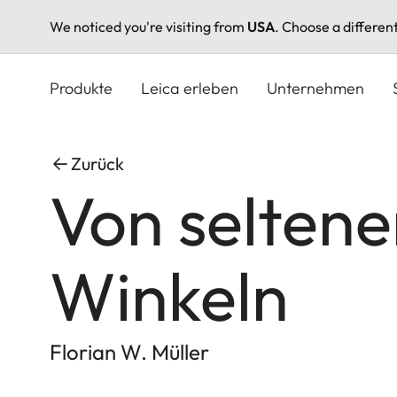
We noticed you're visiting from
USA
. Choose a differen
Direkt
zum
Produkte
Leica erleben
Unternehmen
Inhalt
Zurück
Von selten
Winkeln
Florian W. Müller