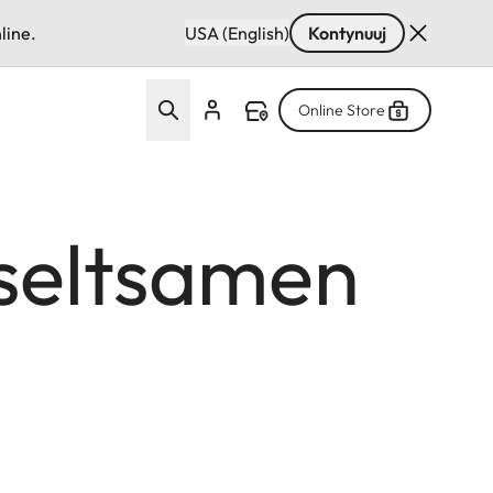
line.
USA (English)
Kontynuuj
Online Store
seltsamen