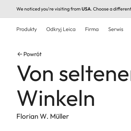
We noticed you're visiting from
USA
. Choose a differen
Przejdź
do
Produkty
Odkryj Leica
Firma
Serwis
treści
Powrót
Von selten
Winkeln
Florian W. Müller