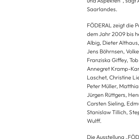
und Aspekten“, sagt 
Saarlandes.
FÖDERAL zeigt die Po
dem Jahr 2009 bis he
Albig, Dieter Althau
Jens Böhrnsen, Volke
Franziska Giffey, To
Annegret Kramp-Kar
Laschet, Christine L
Peter Müller, Matthi
Jürgen Rüttgers, Henn
Carsten Sieling, Edm
Stanislaw Tillich, St
Wulff.
Die Ausstellung „FÖD