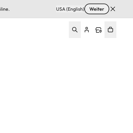
line.
USA (English)
Weiter