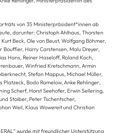
Anke Rehlinger, Ministerpräsidentin des
rträts von 35 Ministerpräsident*innen ab
ute, darunter: Christoph Ahlhaus, Thorsten
s, Kurt Beck, Ole von Beust, Wolfgang Böhmer,
r Bouffier, Harry Carstensen, Malu Dreyer,
bias Hans, Reiner Haseloff, Roland Koch,
renbauer, Winfried Kretschmann, Armin
ieberknecht, Stefan Mappus, Michael Müller,
as Platzeck, Bodo Ramelow, Anke Rehlinger,
ing Scherf, Horst Seehofer, Erwin Sellering,
und Stoiber, Peter Tschentscher,
ephan Weil, Klaus Wowereit und Christian
ERAL“ wurde mit freundlicher Unterstützung