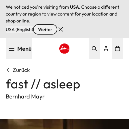
We noticed you're visiting from
USA
. Choose a different
country or region to view content for your location and
shop online.
USA (English)
Weiter
Direkt
Menü
zum
Inhalt
Leica logo - Home
Zurück
fast // asleep
Bernhard Mayr