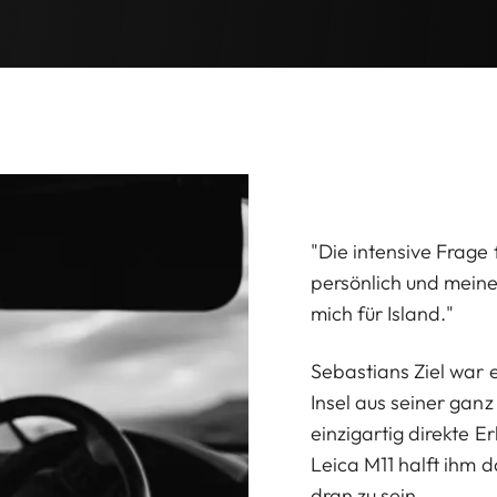
"Die intensive Frage 
persönlich und meine
mich für Island."
Sebastians Ziel war e
Insel aus seiner gan
einzigartig direkte E
Leica M11 halft ihm 
dran zu sein.