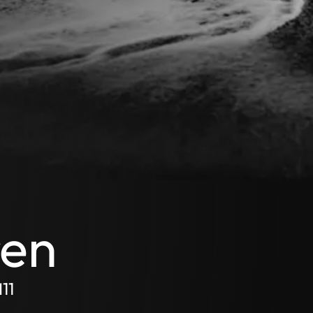
ren
11