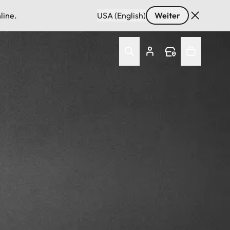
line.
USA (English)
Weiter