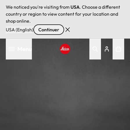
We noticed you're visiting from
USA
. Choose a different
country or region to view content for your location and
shop online.
USA (English)
Continuer
Aller
Menu
au
contenu
Leica logo - Home
principal